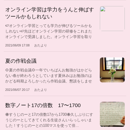
オンライン学習は学力をうんと伸ばす
ツールかもしれない
🍉オンライン学習とっても学力が伸びるツールかも
しれない🍉先ほどオンライン学習の研修をこれまた
オンラインで受講しました。オンライン学習を取り
入...
2021/06/09 17:08
おたより
夏の作戦会議
🌻夏の作戦会議🌻一年でいちばんお勉強がはかどら
ない春が終わろうとしています夏休みはお勉強のは
かどる時期よろしかったら作戦会議、懇談をしませ
ん...
2021/06/07 20:17
おたより
数字ノート17の倍数 17〜1700
🐝すうじのーと17の倍数17から1700🐝久しぶりにす
うじのーとしてきてくれる生徒さんいらっしゃいま
した！すうじのーとの100マスを使って倍...