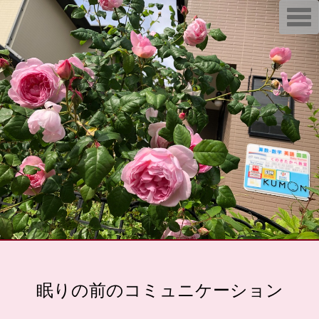
T
o
g
g
l
e
n
a
v
i
g
a
t
i
o
n
眠りの前のコミュニケーション