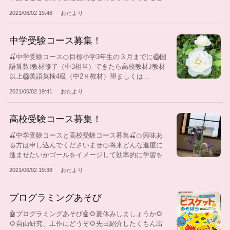
知...
2021/06/02 19:48
おたより
中学受験コース募集！
🍒中学受験コース🍊目標小学3年生の３月までに🥝国
語算数I教材修了（中3相当）できたら高校教材J教材
以上🥝英語英検4級（中2Ｈ教材）望ましくは...
2021/06/02 19:41
おたより
高校受験コース募集！
🍒中学受験コースと高校受験コース募集🍒🍊興味あ
る方は申し込んでくださいませ🍊将来どんな進度に
進ませたいかゴールをイメージして効率的に学習を
進...
2021/06/02 19:38
おたより
プログラミングあそび
🤖プログラミングあそび🤖🌻夏休みしましょうか🌻
🌻自由研究、工作にどうぞ🌻先日紹介したくもん出