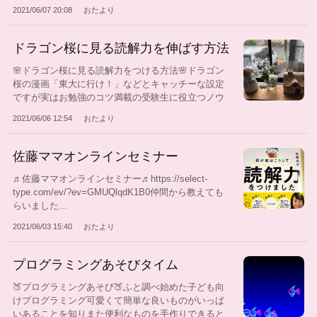
2021/06/07 20:08
おたより
ドラゴン桜に見る読解力を伸ばす方法
🌸ドラゴン桜に見る読解力をつける方法🌸ドラゴン
桜の漫画「東大に行け！」などとキャッチーな設定
ですが実はお勉強のコツ満載の受験生に役立つノウ
ハ...
2021/06/06 12:54
おたより
佐藤ママオンラインセミナー
♬佐藤ママオンラインセミナー♬https://select-
type.com/ev/?ev=GMUQlqdK1B0仲間から教えても
らいました...
2021/06/03 15:40
おたより
プログラミングあそびタイム
🍑プログラミングあそび🍑ふと調べ始めた子ども向
けプログラミング可愛くて簡単な良いものがいっぱ
いあることを知りまた便利なものを手作りできると