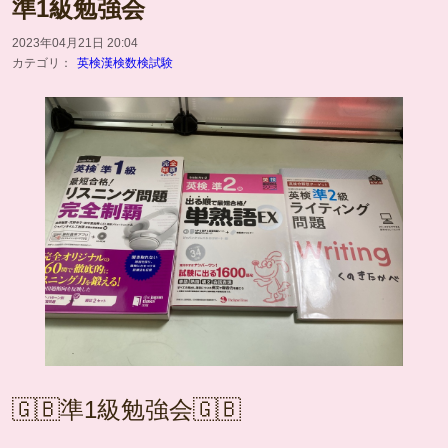
準1級勉強会
2023年04月21日 20:04
カテゴリ：
英検漢検数検試験
🇬🇧準1級勉強会🇬🇧