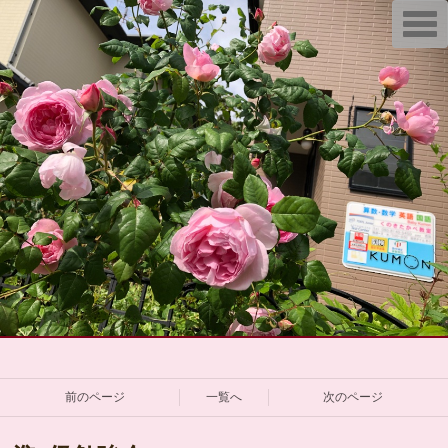
T
o
g
g
l
e
n
a
v
i
g
a
t
i
o
n
前のページ
一覧へ
次のページ