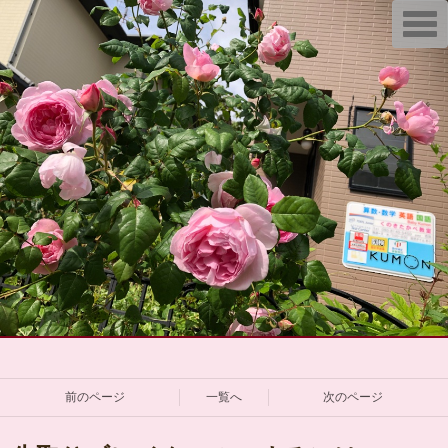
T
o
g
g
l
e
n
a
v
i
g
a
t
i
o
n
前のページ
一覧へ
次のページ