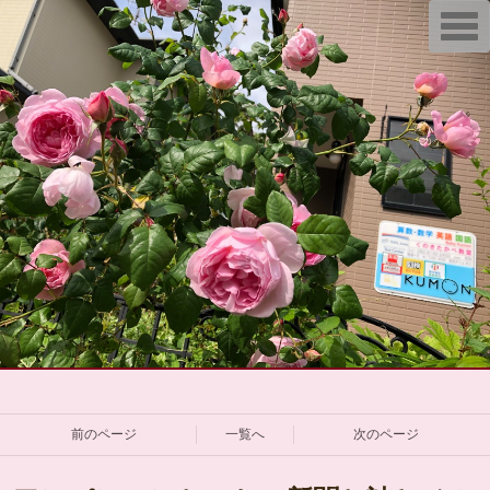
T
o
g
g
l
e
n
a
v
i
g
a
t
i
o
n
前のページ
一覧へ
次のページ