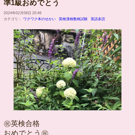
準1級おめでとう
2024年02月08日 20:46
カテゴリ：
ワクワク本のせかい
英検漢検数検試験
英語多読
㊗️英検合格
おめでとう㊗️