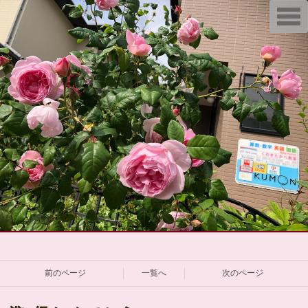
T
o
g
g
l
e
n
a
v
i
g
a
t
i
o
n
前のページ
一覧へ
次のページ